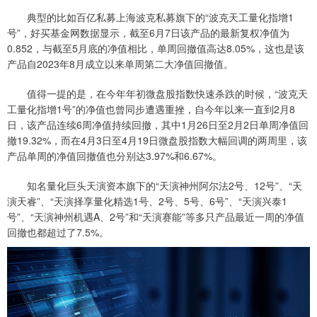
典型的比如百亿私募上海波克私募旗下的“波克天工量化指增1
号”，好买基金网数据显示，截至6月7日该产品的最新复权净值为
0.852，与截至5月底的净值相比，单周回撤值高达8.05%，这也是该
产品自2023年8月成立以来单周第二大净值回撤值。
值得一提的是，在今年年初微盘股指数快速杀跌的时候，“波克天
工量化指增1号”的净值也曾同步遭遇重挫，自今年以来一直到2月8
日，该产品连续6周净值持续回撤，其中1月26日至2月2日单周净值回
撤19.32%，而在4月3日至4月19日微盘股指数大幅回调的两周里，该
产品单周的净值回撤值也分别达3.97%和6.67%。
知名量化巨头天演资本旗下的“天演神州阿尔法2号、12号”、“天
演天睿”、“天演择享量化精选1号、2号、5号、6号”、“天演兴泰1
号”、“天演神州机遇A、2号”和“天演赛能”等多只产品最近一周的净值
回撤也都超过了7.5%。