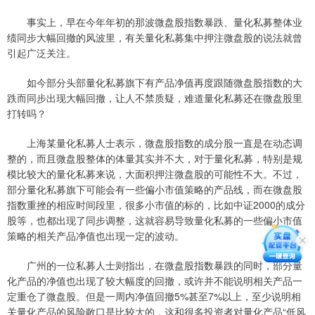
事实上，早在今年年初的那波微盘股指数暴跌、量化私募整体业
绩同步大幅回撤的风波里，有关量化私募集中押注微盘股的说法就曾
引起广泛关注。
如今部分头部量化私募旗下有产品净值再度跟随微盘股指数的大
跌而同步出现大幅回撤，让人不禁质疑，难道量化私募还在微盘股里
打转吗？
上海某量化私募人士表示，微盘股指数的成分股一直是在动态调
整的，而且微盘股整体的体量其实并不大，对于量化私募，特别是规
模比较大的量化私募来说，大面积押注微盘股的可能性不大。不过，
部分量化私募旗下可能会有一些偏小市值策略的产品线，而在微盘股
指数重挫的相应时间段里，很多小市值的标的，比如中证2000的成分
股等，也都出现了同步调整，这就容易导致量化私募的一些偏小市值
策略的相关产品净值也出现一定的波动。
广州的一位私募人士则指出，在微盘股指数暴跌的同时，部分量
化产品的净值也出现了较大幅度的回撤，或许并不能说明相关产品一
定重仓了微盘股。但是一周内净值回撤5%甚至7%以上，至少说明相
关量化产品的风险敞口是比较大的，这和很多投资者对量化产品“低风