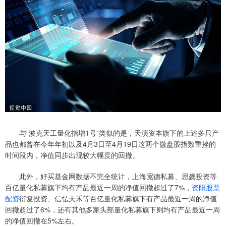
与“波克天工量化指增1号”类似的是，天演资本旗下的上述多只产
品也都曾在今年年初以及4月3日至4月19日这两个微盘股指数重挫的
时间段内，净值同步出现较大幅度的回撤。
此外，好买基金网数据不完全统计，上海宽德私募、思勰投资等
百亿量化私募旗下均有产品最近一周的净值回撤超过了7%，
资阳股票
配资
衍复投资、信弘天禾等百亿量化私募旗下有产品最近一周的净值
回撤超过了6%，还有其他多家头部量化私募旗下则均有产品最近一周
的净值回撤在5%左右。